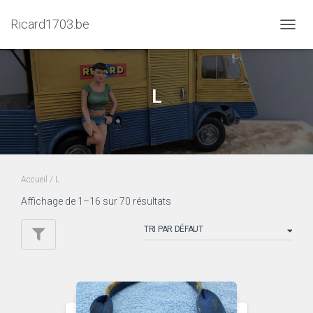
Ricard1703.be
DÉPLI
LA
NAVIG
L
Accueil
/ L
Affichage de 1–16 sur 70 résultats