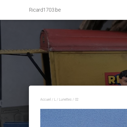
Ricard1703.be
Accueil
/
L
/
Lunettes
/ 02