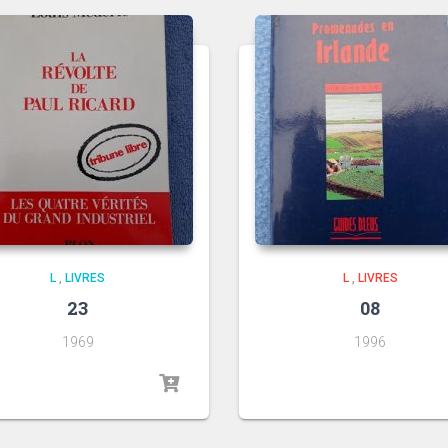
L
,
LIVRES
L
,
LIVRES
23
08
1969
1996