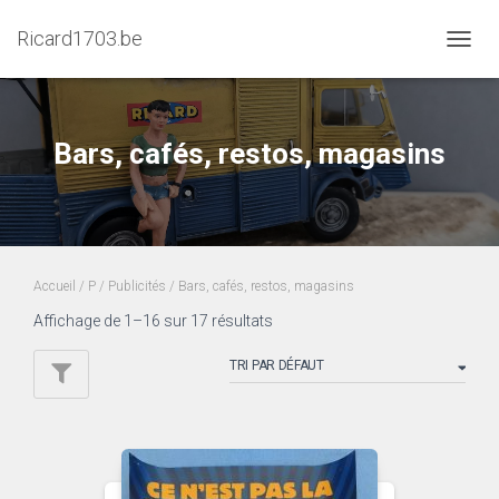
Ricard1703.be
DÉPLI
LA
NAVIG
Bars, cafés, restos, magasins
Accueil
/
P
/
Publicités
/ Bars, cafés, restos, magasins
Affichage de 1–16 sur 17 résultats