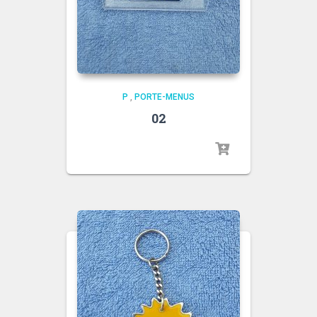
P
,
PORTE-MENUS
02