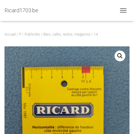
Ricard1703.be
D
É
P
L
Accueil
/
P
/
Publicités
/
Bars, cafés, restos, magasins
/ 14
I
E
R
L
A
N
A
V
I
G
A
T
I
O
N