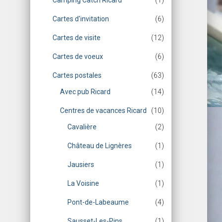
Camping Catch Ricard
(1)
Cartes d'invitation
(6)
Cartes de visite
(12)
Cartes de voeux
(6)
Cartes postales
(63)
Avec pub Ricard
(14)
Centres de vacances Ricard
(10)
Cavalière
(2)
Château de Lignères
(1)
Jausiers
(1)
La Voisine
(1)
Pont-de-Labeaume
(4)
Sausset-Les-Pins
(1)