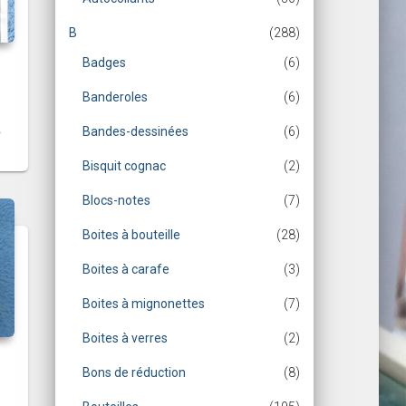
B
(288)
Badges
(6)
Banderoles
(6)
Bandes-dessinées
(6)
Bisquit cognac
(2)
Blocs-notes
(7)
Boites à bouteille
(28)
Boites à carafe
(3)
Boites à mignonettes
(7)
Boites à verres
(2)
Bons de réduction
(8)