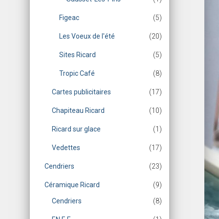
Figeac
(5)
Les Voeux de l'été
(20)
Sites Ricard
(5)
Tropic Café
(8)
Cartes publicitaires
(17)
Chapiteau Ricard
(10)
Ricard sur glace
(1)
Vedettes
(17)
Cendriers
(23)
Céramique Ricard
(9)
Cendriers
(8)