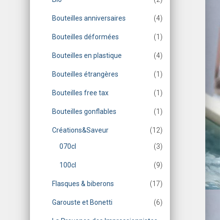
Bouteilles anniversaires
(4)
Bouteilles déformées
(1)
Bouteilles en plastique
(4)
Bouteilles étrangères
(1)
Bouteilles free tax
(1)
Bouteilles gonflables
(1)
Créations&Saveur
(12)
070cl
(3)
100cl
(9)
Flasques & biberons
(17)
Garouste et Bonetti
(6)