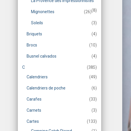
La Provence des Impressionnistes
(8)
Mignonettes
(26)
Soleils
(3)
Briquets
(4)
Brocs
(10)
Busnel calvados
(4)
C
(385)
Calendriers
(49)
Calendriers de poche
(6)
Carafes
(33)
Carnets
(3)
Cartes
(133)