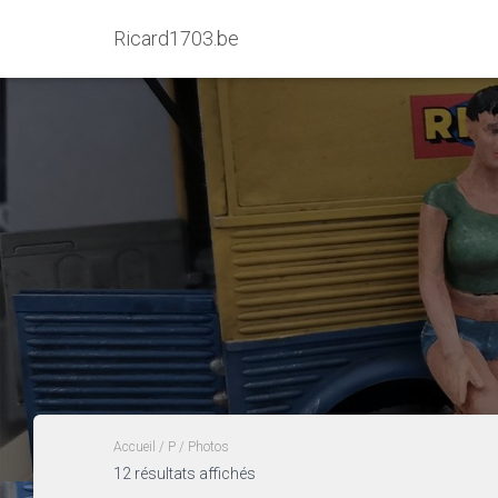
Ricard1703.be
Accueil
/
P
/ Photos
12 résultats affichés