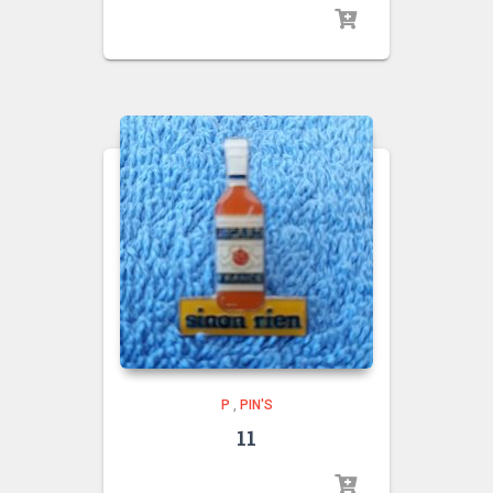
P
,
PIN'S
11