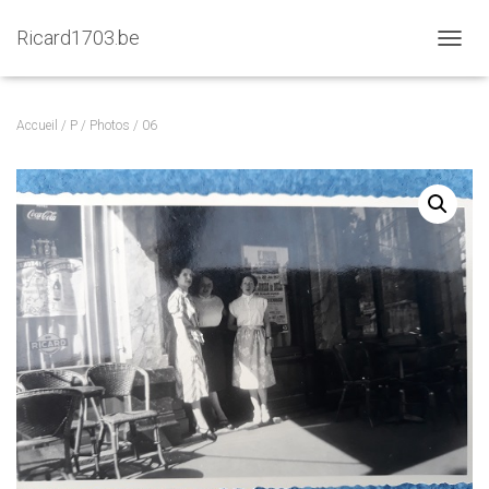
Ricard1703.be
D
É
P
L
Accueil
/
P
/
Photos
/ 06
I
E
R
L
A
N
A
V
I
G
A
T
I
O
N