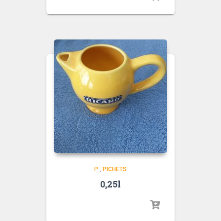
P
,
PICHETS
0,25l