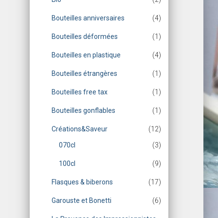
Bouteilles anniversaires
(4)
Bouteilles déformées
(1)
Bouteilles en plastique
(4)
Bouteilles étrangères
(1)
Bouteilles free tax
(1)
Bouteilles gonflables
(1)
Créations&Saveur
(12)
070cl
(3)
100cl
(9)
Flasques & biberons
(17)
Garouste et Bonetti
(6)