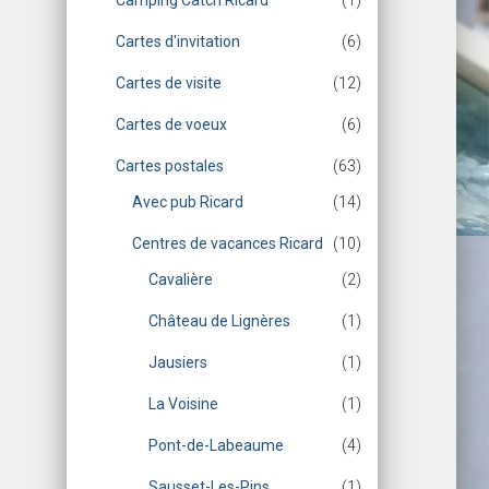
Camping Catch Ricard
(1)
Cartes d'invitation
(6)
Cartes de visite
(12)
Cartes de voeux
(6)
Cartes postales
(63)
Avec pub Ricard
(14)
Centres de vacances Ricard
(10)
Cavalière
(2)
Château de Lignères
(1)
Jausiers
(1)
La Voisine
(1)
Pont-de-Labeaume
(4)
Sausset-Les-Pins
(1)