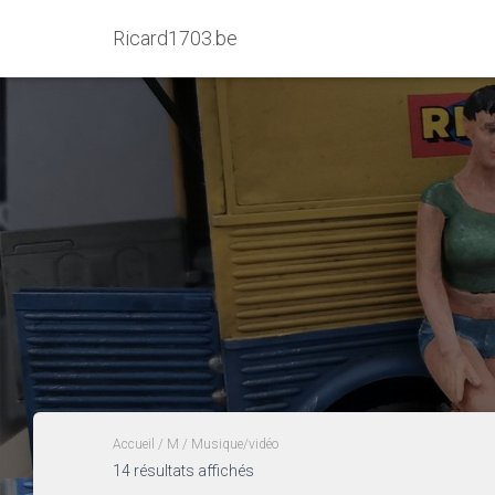
Ricard1703.be
Accueil
/
M
/ Musique/vidéo
14 résultats affichés