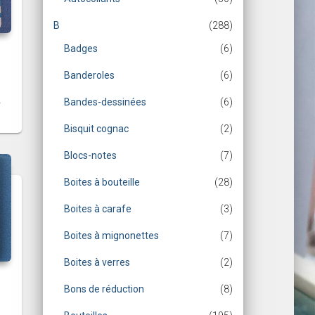
B
(288)
Badges
(6)
Banderoles
(6)
Bandes-dessinées
(6)
Bisquit cognac
(2)
Blocs-notes
(7)
Boites à bouteille
(28)
Boites à carafe
(3)
Boites à mignonettes
(7)
Boites à verres
(2)
Bons de réduction
(8)