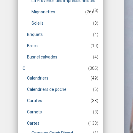
La Provence des Impressionnistes
(8)
Mignonettes
(26)
Soleils
(3)
Briquets
(4)
Brocs
(10)
Busnel calvados
(4)
C
(385)
Calendriers
(49)
Calendriers de poche
(6)
Carafes
(33)
Carnets
(3)
Cartes
(133)