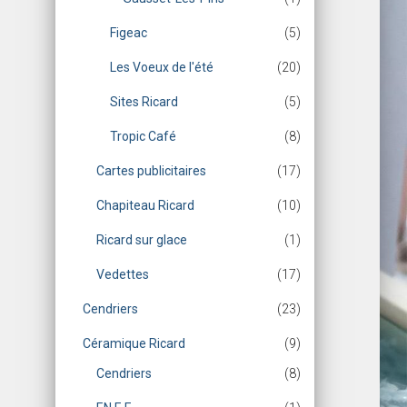
Figeac
(5)
Les Voeux de l'été
(20)
Sites Ricard
(5)
Tropic Café
(8)
Cartes publicitaires
(17)
Chapiteau Ricard
(10)
Ricard sur glace
(1)
Vedettes
(17)
Cendriers
(23)
Céramique Ricard
(9)
Cendriers
(8)