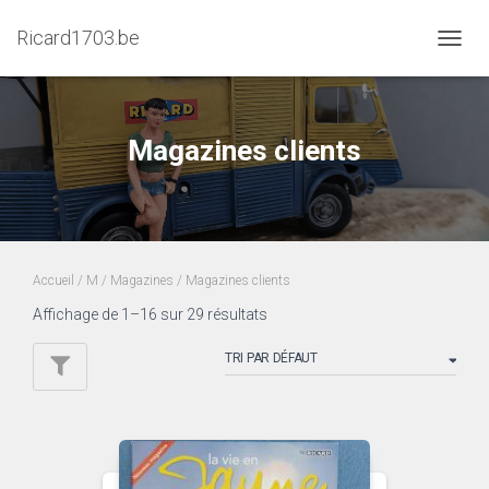
Ricard1703.be
DÉPLI
LA
NAVIG
Magazines clients
Accueil
/
M
/
Magazines
/ Magazines clients
Affichage de 1–16 sur 29 résultats