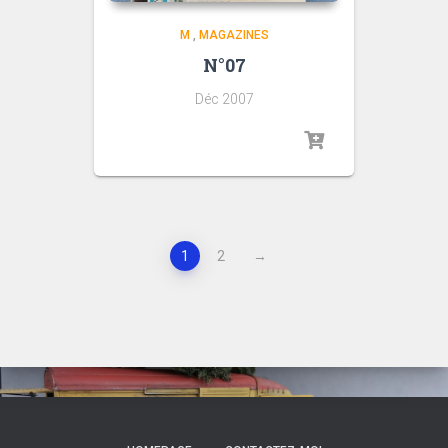
M
,
MAGAZINES
N°07
Déc 2007
1
2
→