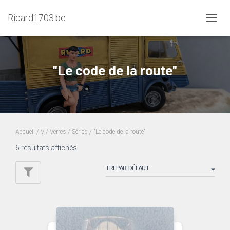
Ricard1703.be
DÉPLI
LA
NAVIG
"Le code de la route"
Accueil
/
V
/
Verres
/
Séries
/ "Le code de la route"
6 résultats affichés