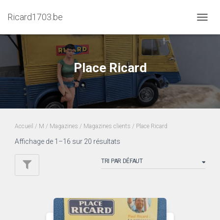
Ricard1703.be
DÉPLI
LA
NAVIG
Place Ricard
Accueil
/
M
/
Magazines
/
Magazines clients
/ Place Ricard
Affichage de 1–16 sur 20 résultats