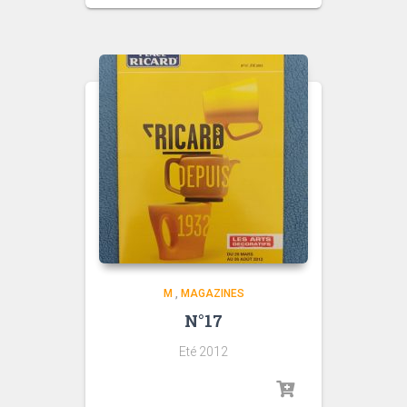
M
,
MAGAZINES
N°17
Eté 2012