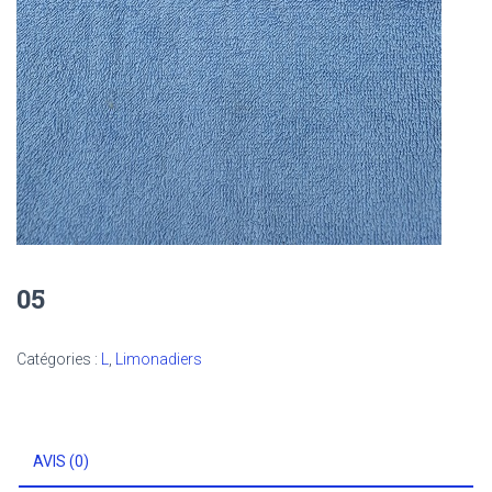
05
Catégories :
L
,
Limonadiers
AVIS (0)