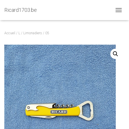
Ricard1703.be
D
É
P
L
Accueil
/
L
/
Limonadiers
/ 05
I
E
R
L
A
N
A
V
I
G
A
T
I
O
N