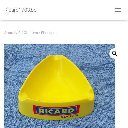
Ricard1703.be
D
É
P
L
Accueil
/
C
/
Cendriers
/ Plastique
I
E
R
L
A
N
A
V
I
G
A
T
I
O
N