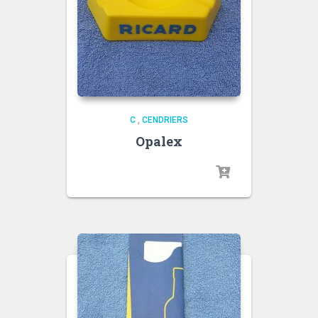
C
,
CENDRIERS
Opalex