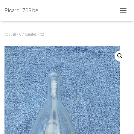
Ricard1703.be
D
É
P
L
Accueil
/
C
/
Carafes
/ 32
I
E
R
L
A
N
A
V
I
G
A
T
I
O
N