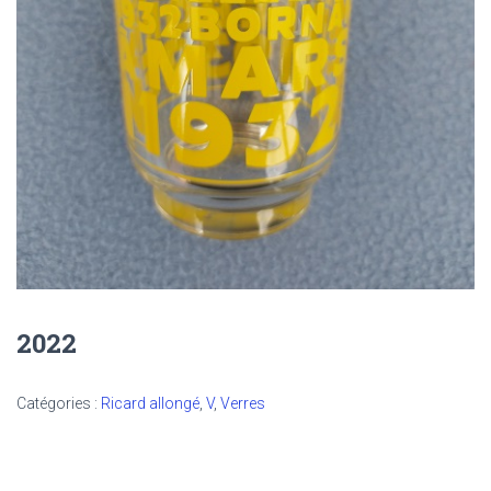
2022
Catégories :
Ricard allongé
,
V
,
Verres