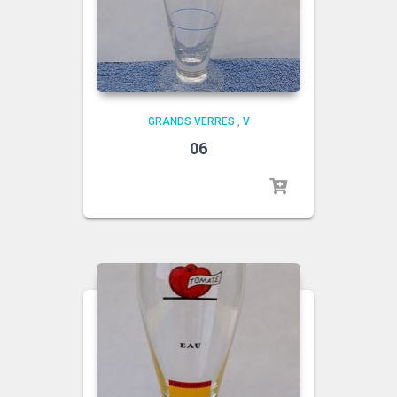
GRANDS VERRES
,
V
06