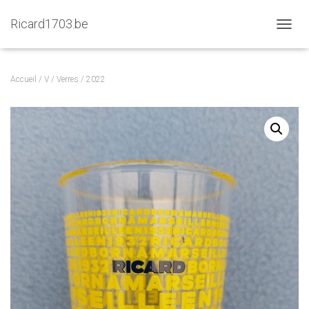
Ricard1703.be
D
É
P
L
Accueil
/
V
/
Verres
/ 2022
I
E
R
L
A
N
A
V
I
G
A
T
I
O
N