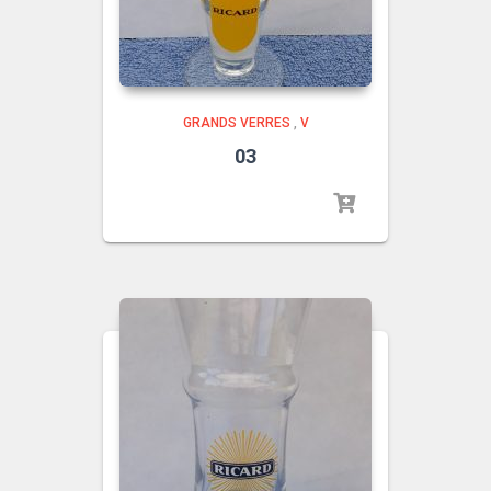
GRANDS VERRES
,
V
03