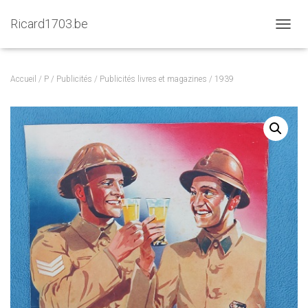
Ricard1703.be
D
É
P
L
Accueil
/
P
/
Publicités
/
Publicités livres et magazines
/ 1939
I
E
R
L
A
N
A
V
I
G
A
T
I
O
N