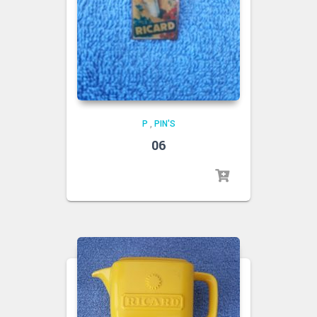
P
,
PIN'S
06