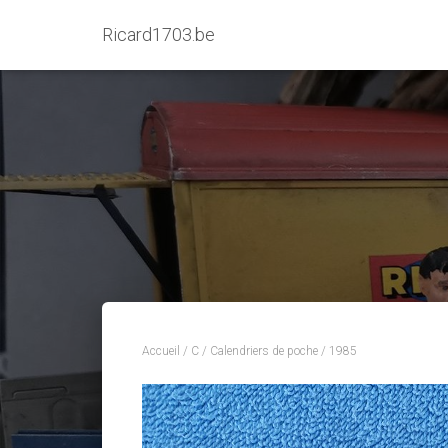
Ricard1703.be
Accueil
/
C
/
Calendriers de poche
/ 1985