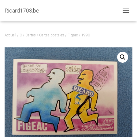
Ricard1703.be
D
É
P
L
Accueil
/
C
/
Cartes
/
Cartes postales
/
Figeac
/ 1990
I
E
R
L
A
N
A
V
I
G
A
T
I
O
N