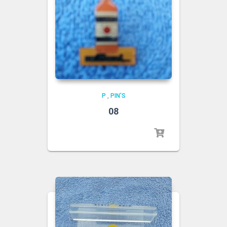
P
,
PIN'S
08