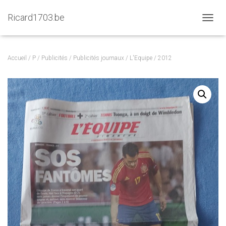
Ricard1703.be
D
É
P
L
Accueil
/
P
/
Publicités
/
Publicités journaux
/
L'Equipe
/ 2012
I
E
R
L
A
N
A
V
I
G
A
T
I
O
N