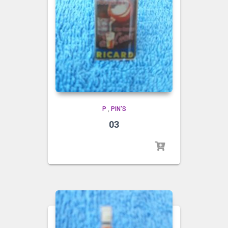
P
,
PIN'S
03