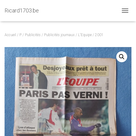
Ricard1703.be
D
É
P
L
Accueil
/
P
/
Publicités
/
Publicités journaux
/
L'Equipe
/ 2001
I
E
R
L
A
N
A
V
I
G
A
T
I
O
N