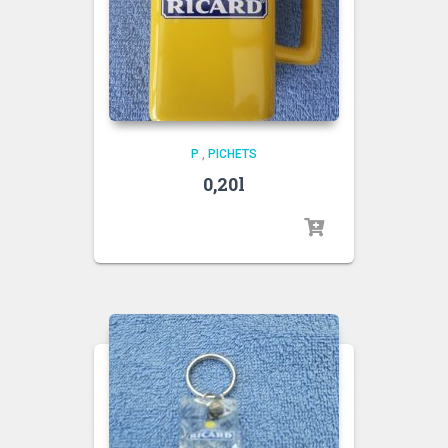
P
,
PICHETS
0,20l