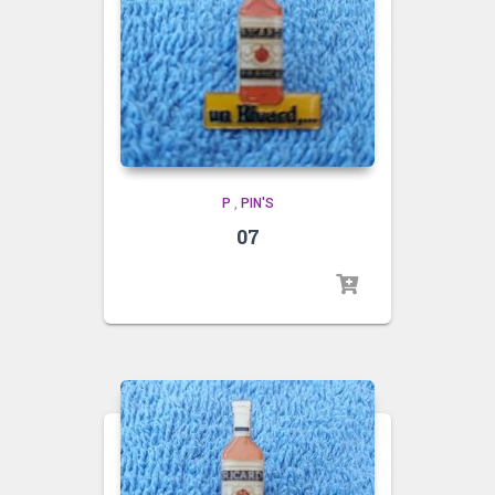
P
,
PIN'S
07