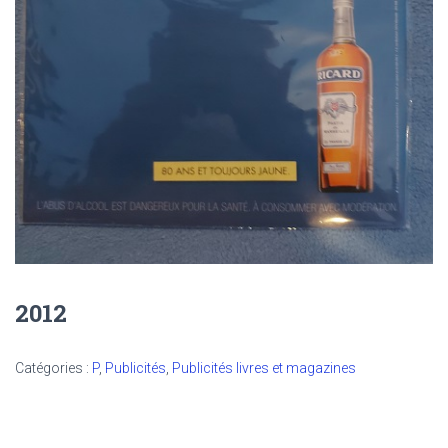
2012
Catégories :
P
,
Publicités
,
Publicités livres et magazines