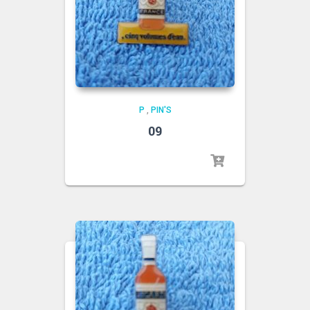
P
,
PIN'S
09