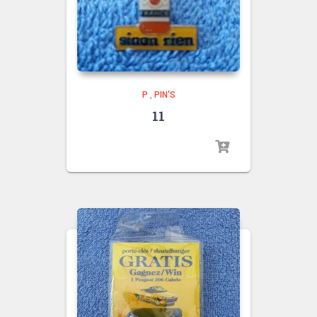
P
,
PIN'S
11