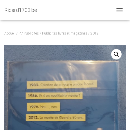
Ricard1703.be
D
É
P
L
Accueil
/
P
/
Publicités
/
Publicités livres et magazines
/ 2012
I
E
R
L
A
N
A
V
I
G
A
T
I
O
N