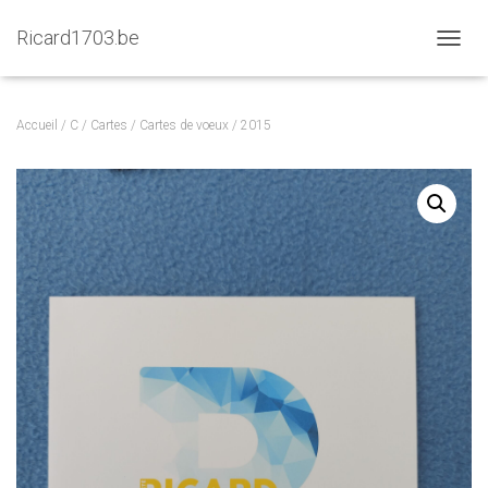
Ricard1703.be
D
É
P
L
Accueil
/
C
/
Cartes
/
Cartes de voeux
/ 2015
I
E
R
L
A
N
A
V
I
G
A
T
I
O
N