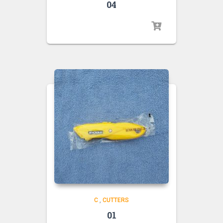
04
C
,
CUTTERS
01