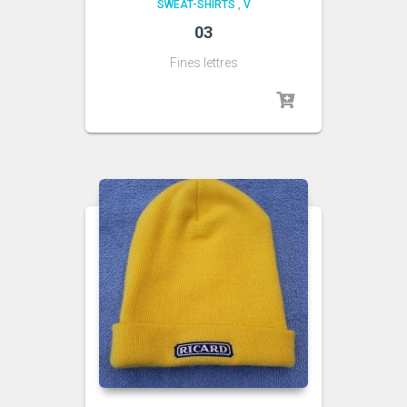
SWEAT-SHIRTS
,
V
03
Fines lettres