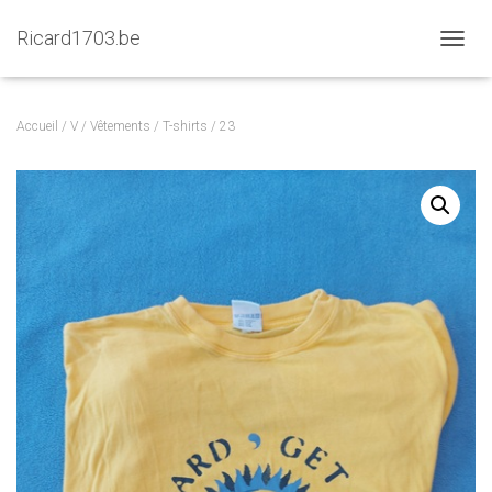
Ricard1703.be
D
É
P
L
Accueil
/
V
/
Vêtements
/
T-shirts
/ 23
I
E
R
L
A
N
A
V
I
G
A
T
I
O
N