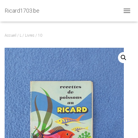
Ricard1703.be
D
É
P
L
Accueil
/
L
/
Livres
/ 10
I
E
R
L
A
N
A
V
I
G
A
T
I
O
N