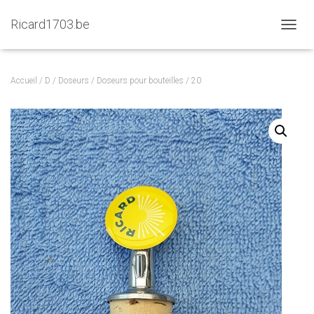
Ricard1703.be
D
É
P
L
Accueil
/
D
/
Doseurs
/
Doseurs pour bouteilles
/ 20
I
E
R
L
A
N
A
V
I
G
A
T
I
O
N