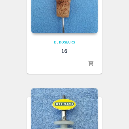
D
,
DOSEURS
16