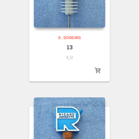
D
,
DOSEURS
13
4,5l