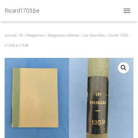
Ricard1703.be
D
É
P
L
Accueil
/
M
/
Magazines
/
Magazines internes
/
Les Nouvelles
/ Année 1959 –
I
E
n°306 à n°338
R
L
A
N
A
V
I
G
A
T
I
O
N