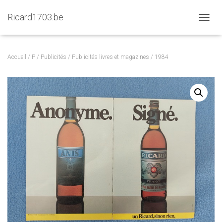
Ricard1703.be
D
É
P
L
Accueil
/
P
/
Publicités
/
Publicités livres et magazines
/ 1984
I
E
R
L
A
N
A
V
I
G
A
T
I
O
N