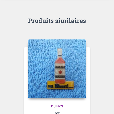
Produits similaires
P
,
PIN'S
07