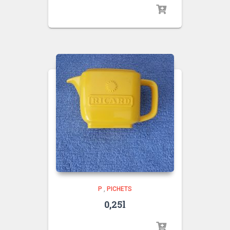
P
,
PICHETS
0,25l