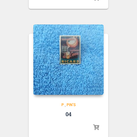
P
,
PIN'S
04