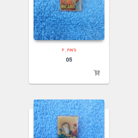
P
,
PIN'S
05