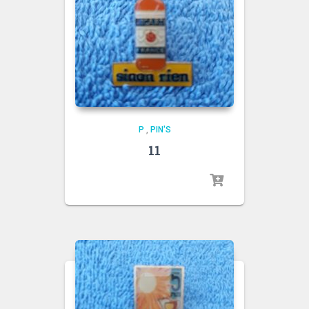
P
,
PIN'S
11