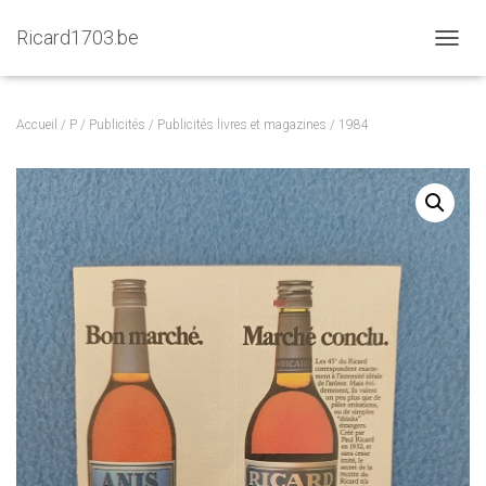
Ricard1703.be
D
É
P
L
Accueil
/
P
/
Publicités
/
Publicités livres et magazines
/ 1984
I
E
R
L
A
N
A
V
I
G
A
T
I
O
N