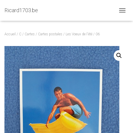
Ricard1703.be
D
É
P
L
Accueil
/
C
/
Cartes
/
Cartes postales
/
Les Voeux de l'été
/ 06
I
E
R
L
A
N
A
V
I
G
A
T
I
O
N