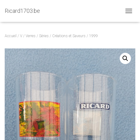
Ricard1703.be
D
É
P
L
Accueil
/
V
/
Verres
/
Séries
/
Créations et Saveurs
/ 1999
I
E
R
L
A
N
A
V
I
G
A
T
I
O
N