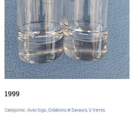
1999
Catégories :
Avec logo
,
Créations et Saveurs
,
V
,
Verres