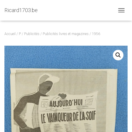
Ricard1703.be
D
É
P
L
Accueil
/
P
/
Publicités
/
Publicités livres et magazines
/ 1956
I
E
R
L
A
N
A
V
I
G
A
T
I
O
N