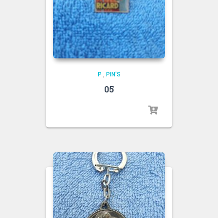
P
,
PIN'S
05