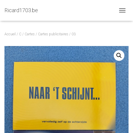
Ricard1703.be
D
É
P
L
Accueil
/
C
/
Cartes
/
Cartes publicitaires
/ 03
I
E
R
L
A
N
A
V
I
G
A
T
I
O
N