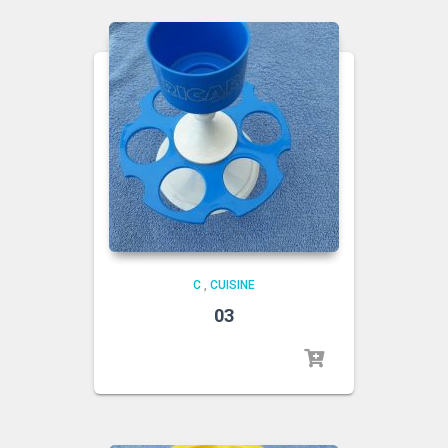
C
,
CUISINE
03