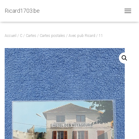
Ricard1703.be
D
É
P
L
Accueil
/
C
/
Cartes
/
Cartes postales
/
Avec pub Ricard
/ 11
I
E
R
L
A
N
A
V
I
G
A
T
I
O
N