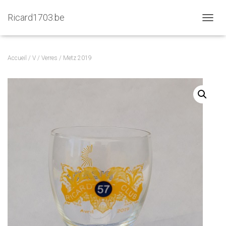
Ricard1703.be
D
É
P
L
Accueil
/
V
/
Verres
/ Metz 2019
I
E
R
L
A
N
A
V
I
G
A
T
I
O
N