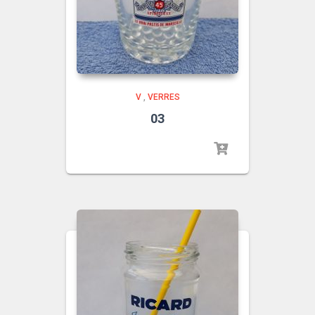
V
,
VERRES
03