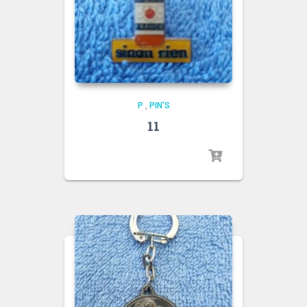
P
,
PIN'S
11