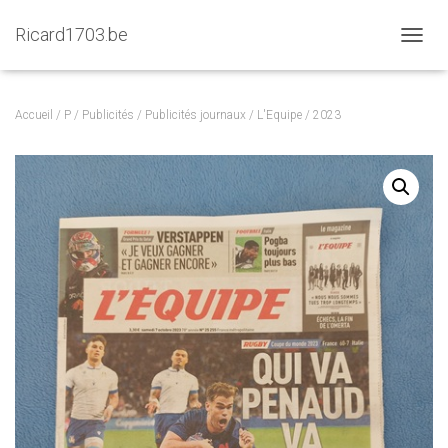
Ricard1703.be
D
É
P
L
Accueil
/
P
/
Publicités
/
Publicités journaux
/
L'Equipe
/ 2023
I
E
R
L
A
N
A
V
I
G
A
T
I
O
N